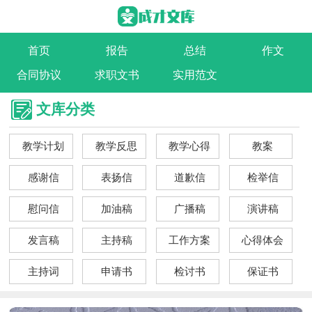
首页
报告
总结
作文
合同协议
求职文书
实用范文
文库分类
教学计划
教学反思
教学心得
教案
感谢信
表扬信
道歉信
检举信
慰问信
加油稿
广播稿
演讲稿
发言稿
主持稿
工作方案
心得体会
主持词
申请书
检讨书
保证书