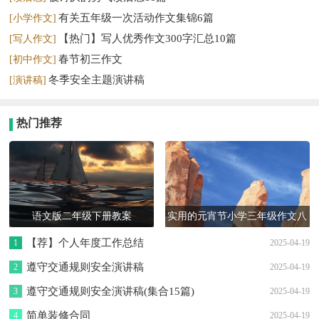
有关五年级一次活动作文集锦6篇
[小学作文]
【热门】写人优秀作文300字汇总10篇
[写人作文]
春节初三作文
[初中作文]
冬季安全主题演讲稿
[演讲稿]
热门推荐
语文版二年级下册教案
实用的元宵节小学三年级作文八
篇
【荐】个人年度工作总结
1
2025-04-19
遵守交通规则安全演讲稿
2
2025-04-19
遵守交通规则安全演讲稿(集合15篇)
3
2025-04-19
简单装修合同
4
2025-04-19