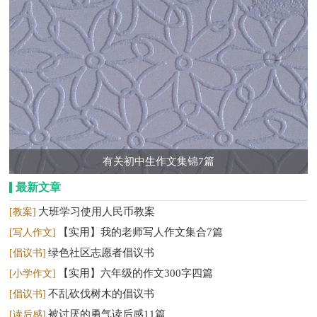
有关初中生作文集锦7篇
最新文章
大班学习使用人民币教案
[教案]
【实用】我的老师写人作文集合7篇
[写人作文]
绿色社区志愿者倡议书
[倡议书]
【实用】六年级的作文300字四篇
[小学作文]
不乱砍伐树木的倡议书
[倡议书]
被讨厌的勇气读后感11篇
[读后感]